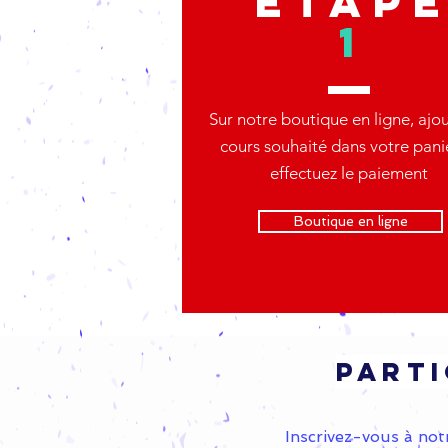
étap
1
Sur notre boutique en ligne, ajou
cours souhaité dans votre pani
effectuez le paiement
Boutique en ligne
Parti
Inscrivez-vous à notr