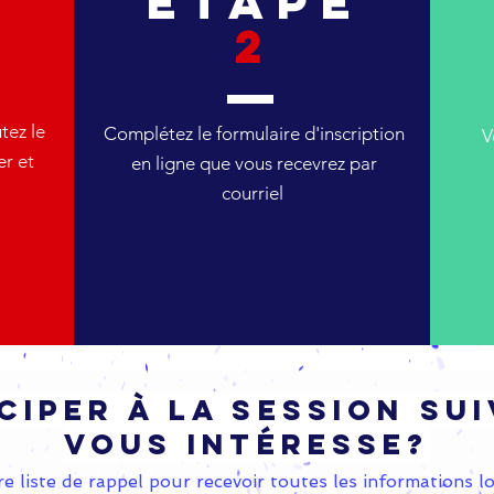
e
Étape
2
tez le
Complétez le formulaire d'inscription
V
er et
en ligne que vous recevrez par
courriel
ciper à La session su
vous intéresse?
e liste de rappel pour recevoir toutes les informations lo