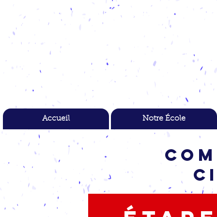
Accueil
Notre École
Com
C