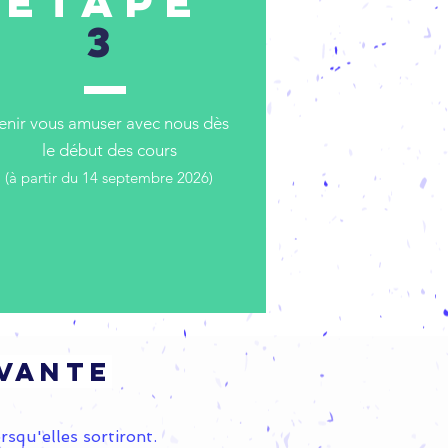
Étape
3
enir vous amuser avec nous dès
le début des cours
(à partir du 14 septembre 2026
)
ivante
rsqu'elles sortiront.