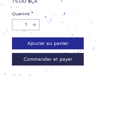
Prix
75,00 $CA
Quantité
*
Ajouter au panier
Commander et payer
L’achat de cette carte vous permet
d’accéder à 10 pratiques libres
durant la session d’hiver 2024.
La carte doit être présentée au
surveillant au début de la pratique.
Nous suivre